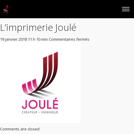
L’imprimerie Joulé
ACCUEIL
L’IMPRIMERIE
sur
19 janvier 2018 11 h 10 min
Commentaires fermés
L’imprimerie
NOS ACTIVITÉS
Joulé
GRAPHISME
IMPRIMERIE OFFSET &
NUMÉRIQUE
PUBLICITÉ PAR L’OBJET
SIGNALÉTIQUE
NOUS CONTACTER
Comments are closed